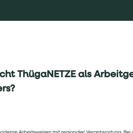
ht ThügaNETZE als Arbeitg
rs?
oderne Arbeitsweisen mit regionaler Verantwortung. Bei 